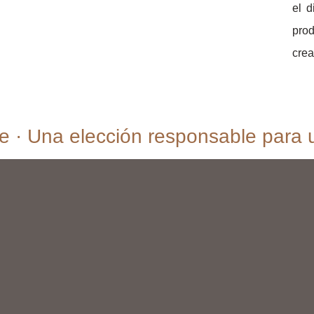
el 
pro
crea
e · Una elección responsable para u