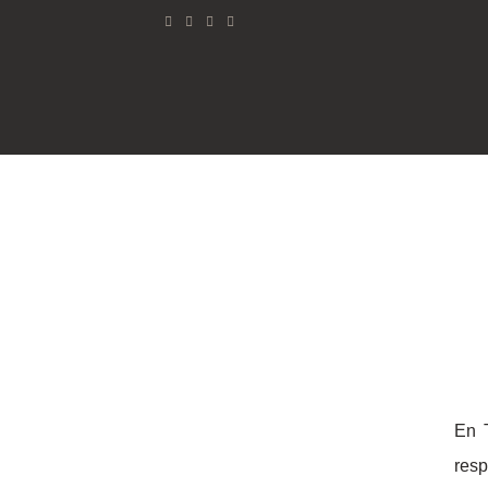
Saltar
al
contenido
En 
resp