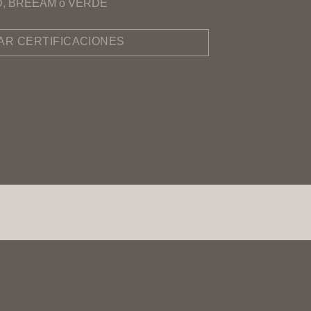
EED, BREEAM o VERDE
R CERTIFICACIONES