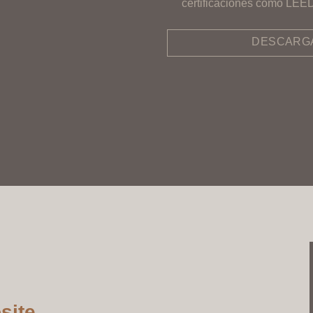
certificaciones como L
DESCARGA
site