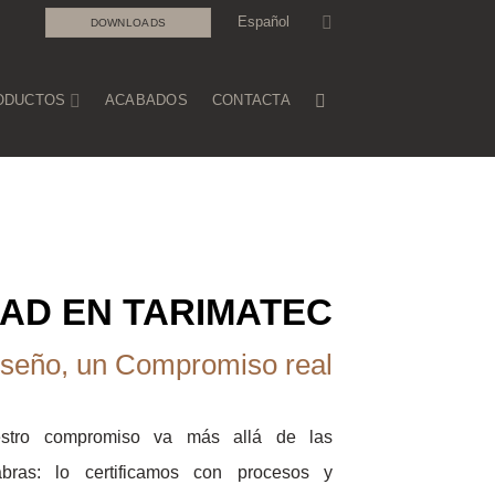
Español
DOWNLOADS
ODUCTOS
ACABADOS
CONTACTA
DAD EN TARIMATEC
iseño
, un
Compromiso
real
stro compromiso va más allá de las
abras: lo certificamos con procesos y