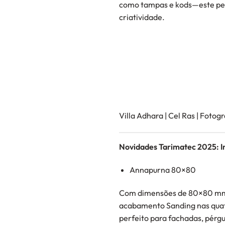
como tampas e kods—este perfi
criatividade.
Villa Adhara | Cel Ras | Fotog
Novidades Tarimatec 2025: I
Annapurna 80×80
Com dimensões de 80×80 mm, e
acabamento Sanding nas quatr
perfeito para fachadas, pérgu