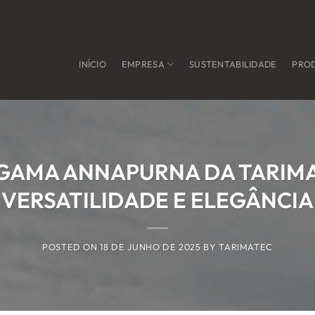
INÍCIO
EMPRESA
SUSTENTABILIDADE
PRO
GAMA ANNAPURNA DA TARIMA
VERSATILIDADE E ELEGÂNCIA
POSTED ON
18 DE JUNHO DE 2025
BY
TARIMATEC