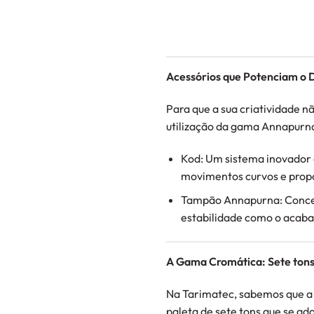
Acessórios que Potenciam o 
Para que a sua criatividade 
utilização da gama Annapurn
Kod: Um sistema inovador 
movimentos curvos e propo
Tampão Annapurna: Concebid
estabilidade como o acaba
A Gama Cromática: Sete tons p
Na Tarimatec, sabemos que a 
paleta de sete tons que se ad