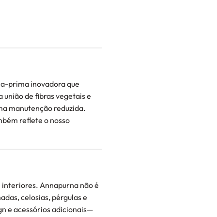
ia-prima inovadora que
união de fibras vegetais e
 uma manutenção reduzida.
mbém reflete o nosso
e interiores. Annapurna não é
adas, celosias, pérgulas e
gn e acessórios adicionais—