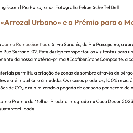
 Room | Pia Paisajismo | Fotografia Felipe Scheffel Bell
«Arrozal Urbano» e o Prémio para o M
a
Jaime Rumeu Santías
e Silvia Sanchís, de Pia Paisajismo, a ap
da Rua Serrano, 92. Este design transportou os visitantes para u
onente da nossa matéria-prima #EcofiberStoneComposite: a ca
teriais permitiu a criação de zonas de sombra através de pérgo
es e até mobiliário à medida. Os nossos produtos, 100% recicláv
sões de CO₂ e minimizando a pegada de carbono por serem de 
 com o Prémio de Melhor Produto Integrado na Casa Decor 2023
sustentabilidade.